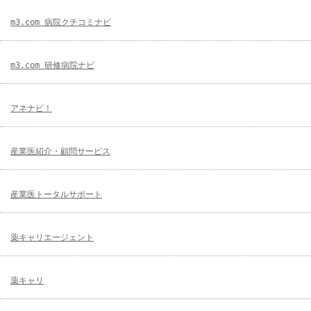
m3.com 病院クチコミナビ
m3.com 研修病院ナビ
アネナビ！
産業医紹介・顧問サービス
産業医トータルサポート
薬キャリエージェント
薬キャリ