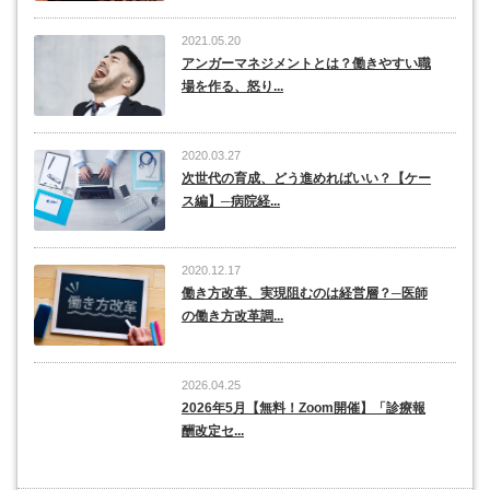
2021.05.20
アンガーマネジメントとは？働きやすい職
場を作る、怒り...
2020.03.27
次世代の育成、どう進めればいい？【ケー
ス編】─病院経...
2020.12.17
働き方改革、実現阻むのは経営層？─医師
の働き方改革調...
2026.04.25
2026年5月【無料！Zoom開催】「診療報
酬改定セ...