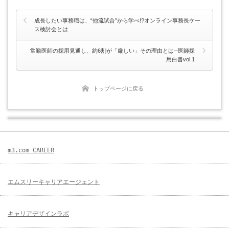
成長したい事務職は、“他流試合”から学べ!?オンライン事務長ケー
ス検討会とは
常勤医師の採用見通し、約6割が「厳しい」その理由とは─医師採
用白書vol.1
トップページに戻る
m3.com CAREER
エムスリーキャリアエージェント
キャリアデザインラボ