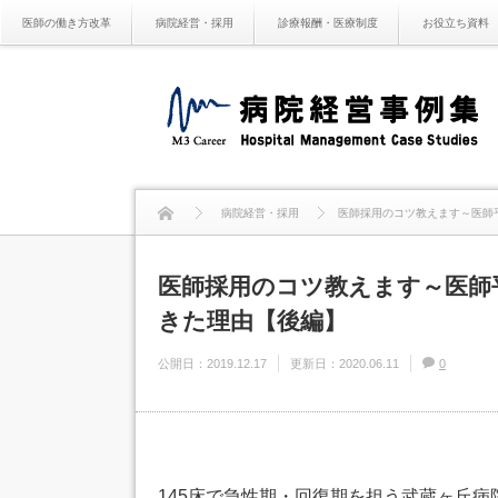
医師の働き方改革
病院経営・採用
診療報酬・医療制度
お役立ち資料
病院経営・採用
医師採用のコツ教えます～医師
医師採用のコツ教えます～医師
きた理由【後編】
公開日：
2019.12.17
更新日：
2020.06.11
0
145床で急性期・回復期を担う武蔵ヶ丘病