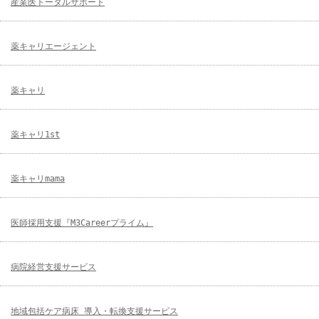
産業医トータルサポート
薬キャリエージェント
薬キャリ
薬キャリ1st
薬キャリmama
医師採用支援『M3Careerプライム』
病院経営支援サービス
地域包括ケア病床 導入・転換支援サービス