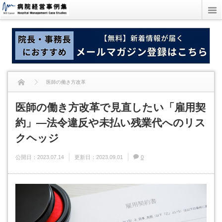
医師の働き方改革
医師の働き方改革で見直したい「雇用契
医師の働き方改革で見直したい「雇用契約」―法令違反や未払い残業代へのリス
約」―法令違反や未払い残業代へのリス
クヘッジ
クヘッジ
公開日：
2023.07.14
更新日：
2023.09.01
0