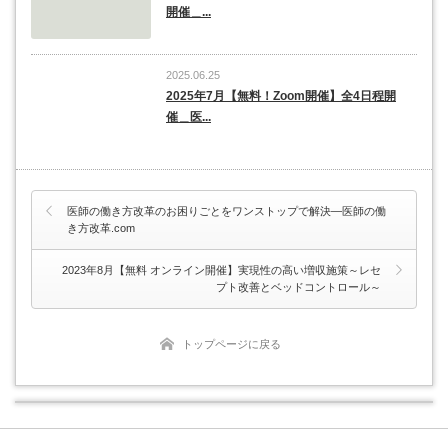
開催＿...
2025.06.25
2025年7月【無料！Zoom開催】全4日程開
催＿医...
医師の働き方改革のお困りごとをワンストップで解決―医師の働
き方改革.com
2023年8月【無料 オンライン開催】実現性の高い増収施策～レセ
プト改善とベッドコントロール～
トップページに戻る