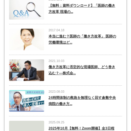
【無料：資料ダウンロード】「医師の働き
方改革 現場の...
2017.04.18
本当に進む？医師の「働き方改革」 医師の
労働環境はど...
2021.10.03
働き方改革に否定的な現場医師、どう巻き
込む？―株式会...
2023.08.03
24時間体制の救急を無理なく回す倉敷中央
病院の働き方...
2025.09.25
2025年10月【無料！Zoom開催】全3日程