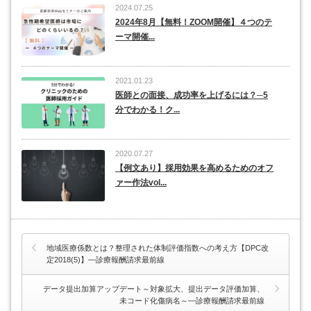
2024.07.25
2024年8月【無料！ZOOM開催】４つのテ
ーマ開催...
2021.01.23
医師との面接、成功率を上げるには？─5
分でわかる！ク...
2020.07.27
【例文あり】採用効果を高めるためのオフ
ァー作法vol...
地域医療係数とは？整理された体制評価指数への考え方【DPC改
定2018(5)】―診療報酬請求最前線
データ提出加算アップデート～対象拡大、提出データ評価加算、
未コード化傷病名～―診療報酬請求最前線