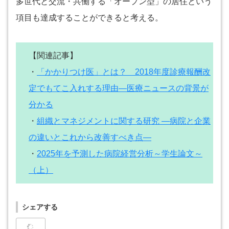
多世代と交流・共働する「オープン型」の居住という
項目も達成することができると考える。
【関連記事】
・
「かかりつけ医」とは？ 2018年度診療報酬改
定でもてこ入れする理由―医療ニュースの背景が
分かる
・
組織とマネジメントに関する研究 ―病院と企業
の違いとこれから改善すべき点―
・
2025年を予測した病院経営分析～学生論文～
（上）
シェアする