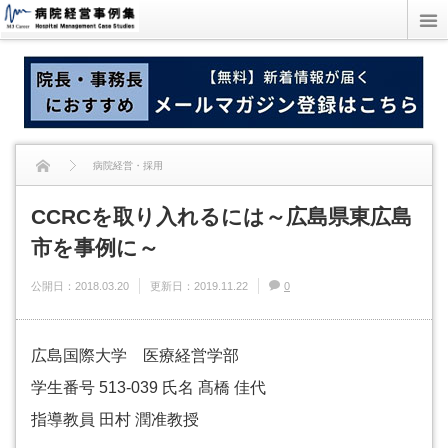
病院経営・採用
CCRCを取り入れるには～広島県東広島市を事例に～
CCRCを取り入れるには～広島県東広島
市を事例に～
公開日：
2018.03.20
更新日：
2019.11.22
0
広島国際大学 医療経営学部
学生番号 513-039 氏名 髙橋 佳代
指導教員 田村 潤准教授