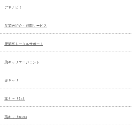
アネナビ！
産業医紹介・顧問サービス
産業医トータルサポート
薬キャリエージェント
薬キャリ
薬キャリ1st
薬キャリmama