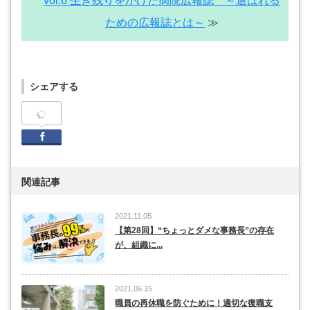
vol.6 生き残りをかけた病院広報誌 ～選ばれる
ための広報誌とは～
≫
シェアする
Facebook
関連記事
2021.11.05
【第28回】“ちょっとダメな事務長”の存在
が、組織に...
2021.06.15
職員の再休職を防ぐために！適切な復職支