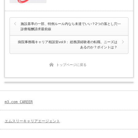
施設基準の一部、特例ルール内なら未達でいい？2つの落とし穴―
診療報酬請求最前線
病院事務職キャリア相談室vol.9： 総務課経験者の転職、ニーズは
あるのか？ポイントは？
トップページに戻る
m3.com CAREER
エムスリーキャリアエージェント