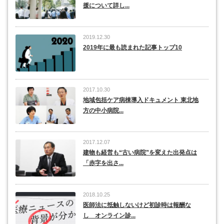
援について詳し...
2019.12.30
2019年に最も読まれた記事トップ10
2017.10.30
地域包括ケア病棟導入ドキュメント 東北地
方の中小病院...
2017.12.07
建物も経営も“古い病院”を変えた出発点は
「赤字を出さ...
2018.10.25
医師法に抵触しないけど初診時は報酬な
し オンライン診...