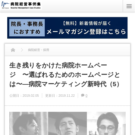
病院経営・採用
生き残りをかけた病院ホームペー
生き残りをかけた病院ホームページ 〜選ばれるためのホームページとは〜―病
ジ 〜選ばれるためのホームページと
院マーケティング新時代（5）
は〜―病院マーケティング新時代（5）
公開日：
2019.02.05
更新日：
2019.11.22
0