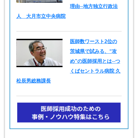
理由─地方独立行政法
人 大月市立中央病院
医師数ワースト2位の
茨城県で試みる、“攻
め”の医師採用とは─つ
くばセントラル病院 久
松辰男総務課長