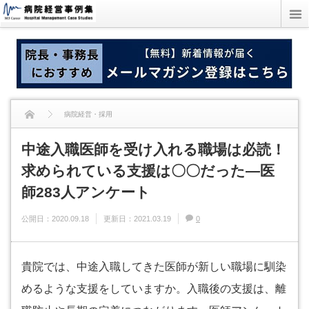
病院経営・採用
中途入職医師を受け入れる職場は必読！
中途入職医師を受け入れる職場は必読！求められている支援は〇〇だった―医師
求められている支援は〇〇だった―医
283人アンケート
師283人アンケート
公開日：
2020.09.18
更新日：
2021.03.19
0
貴院では、中途入職してきた医師が新しい職場に馴染
めるような支援をしていますか。入職後の支援は、離