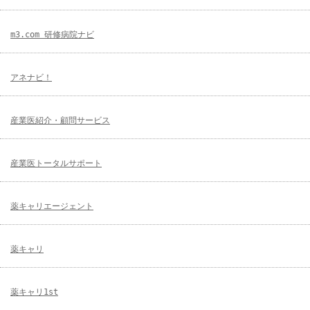
m3.com 研修病院ナビ
アネナビ！
産業医紹介・顧問サービス
産業医トータルサポート
薬キャリエージェント
薬キャリ
薬キャリ1st