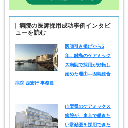
病院の医師採用成功事例インタビ
ューを読む
医師引き揚げから5
年…離島のケアミック
ス病院で採用が好転し
始めた理由―因島総合
病院 西宏行 事務長
山梨県のケアミックス
病院が、東京で働きた
い常勤医を採用できた