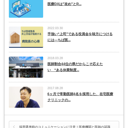
医療DXは”攻め”とR...
2022.03.30
手強い“上司”である役員会を味方につける
には―ちば医...
2018.03.28
医師割合44位の県だからこそ応えた
い “ある休業制度...
2017.08.28
6ヶ月で常勤医師4名を採用した、在宅医療
クリニックの...
採用選考時のコミュニケーションに注意！医療機関と医師の認識