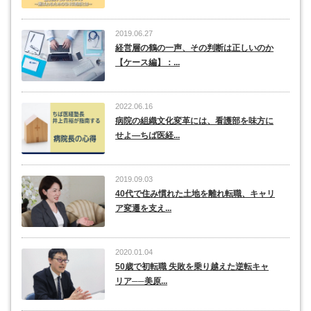
2019.06.27
経営層の鶴の一声、その判断は正しいのか
【ケース編】：...
2022.06.16
病院の組織文化変革には、看護部を味方に
せよ―ちば医経...
2019.09.03
40代で住み慣れた土地を離れ転職、キャリ
ア変遷を支え...
2020.01.04
50歳で初転職 失敗を乗り越えた逆転キャ
リア──美原...