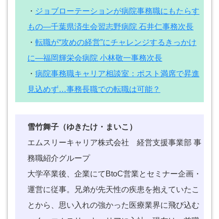
・
ジョブローテーションが病院事務職にもたらす
もの―千葉県済生会習志野病院 石井仁事務次長
・
転職が“攻めの経営”にチャレンジするきっかけ
に―福岡輝栄会病院 小林敬一事務次長
・
病院事務職キャリア相談室：ポスト満席で昇進
見込めず…事務長職での転職は可能？
雪竹舞子（ゆきたけ・まいこ）
エムスリーキャリア株式会社 経営支援事業部 事
務職紹介グループ
大学卒業後、企業にてBtoC営業とセミナー企画・
運営に従事。兄弟が先天性の疾患を抱えていたこ
とから、思い入れの強かった医療業界に飛び込む