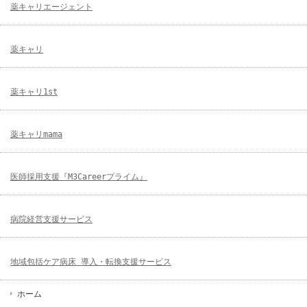
薬キャリエージェント
薬キャリ
薬キャリ1st
薬キャリmama
医師採用支援『M3Careerプライム』
病院経営支援サービス
地域包括ケア病床 導入・転換支援サービス
ホーム