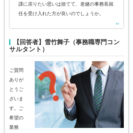
課に戻りたい思いは捨てて、老健の事務長就
任を受け入れた方が良いのでしょうか。
【回答者】雪竹舞子（事務職専門コン
サルタント）
ご質問
ありが
とうご
ざいま
す。ご
希望の
業務