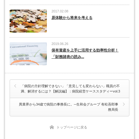
2017.02.08
原体験から将来を考える
2019.06.26
保有資産を上手に活用する効率性分析！
「財務諸表の読み...
「病院の方針理解できない」「意見しても変わらない」職員の不
満、解消するには？【解説編】：病院経営ケーススタディーvol.3
異業界から34歳で病院の事務長に。─生和会グループ 有松吾郎事
務局長
トップページに戻る