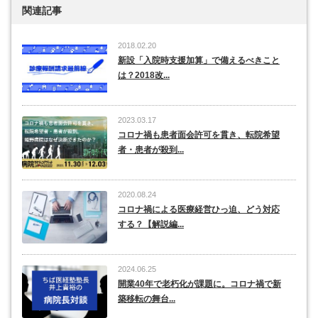
関連記事
2018.02.20
新設「入院時支援加算」で備えるべきこと
は？2018改...
2023.03.17
コロナ禍も患者面会許可を貫き、転院希望
者・患者が殺到...
2020.08.24
コロナ禍による医療経営ひっ迫、どう対応
する？【解説編...
2024.06.25
開業40年で老朽化が課題に。コロナ禍で新
築移転の舞台...