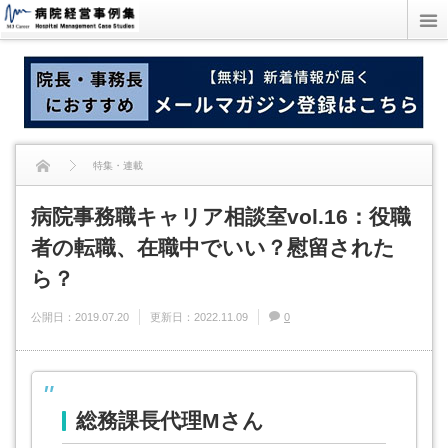
特集・連載
病院事務職キャリア相談室vol.16：役職
病院事務職キャリア相談室vol.16：役職者の転職、在職中でいい？慰留された
者の転職、在職中でいい？慰留された
ら？
ら？
公開日：
2019.07.20
更新日：
2022.11.09
0
総務課長代理Mさん