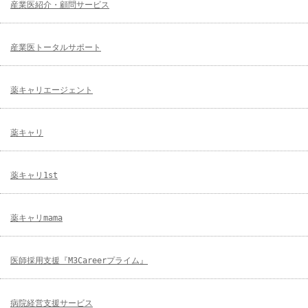
産業医紹介・顧問サービス
産業医トータルサポート
薬キャリエージェント
薬キャリ
薬キャリ1st
薬キャリmama
医師採用支援『M3Careerプライム』
病院経営支援サービス