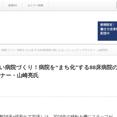
医療DX
セミナー情報
い病院づくり！病院を“まち化”する88床病院の狙いとは―コミュニティデザイナー・山崎亮氏
い病院づくり！病院を“まち化”する88床病院
ナー・山崎亮氏
58床+緩和ケア30床）は、2016年の移転を機にスタッフが