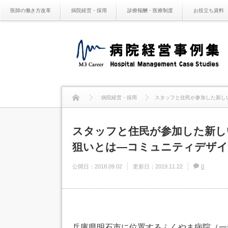
医師の働き方改革
病院経営・採用
診療報酬・医療制度
お役立ち資料
病院経営・採用
スタッフと住民が参加した新し
スタッフと住民が参加した新し
狙いとは―コミュニティデザイ
公開日：
2018.09.02
更新日：
2019.11.22
0
兵庫県明石市に位置するふくやま病院（一般