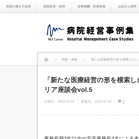
医師の働き方改革
病院経営・採用
診療報酬・医療制度
お役立ち資料
特集・連載
「新たな医療経営の形を模索したい」
「新たな医療経営の形を模索し
リア座談会vol.5
公開日：
2019.03.31
更新日：
2020.01.10
0
事務長歴3年以内の若手事務長4名による