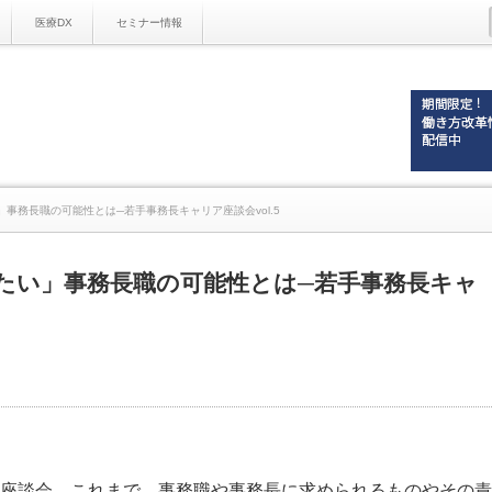
医療DX
セミナー情報
事務長職の可能性とは─若手事務長キャリア座談会vol.5
たい」事務長職の可能性とは─若手事務長キャ
本座談会。これまで、事務職や事務長に求められるものやその責