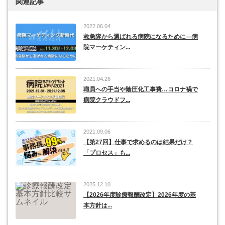
関連記事
2022.06.04
救急隊から選ばれる病院になるために―病
院マーケティン...
2021.04.26
職員への手当や陰圧化工事費…コロナ禍で
病院クラウドフ...
2021.09.06
【第27回】仕事で求めるのは結果だけ？
「プロセス」も...
2025.12.10
【2026年度診療報酬改定】2026年度の基
本方針は...