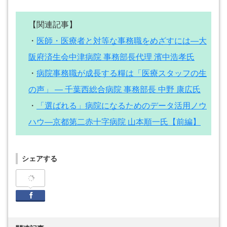
【関連記事】
・
医師・医療者と対等な事務職をめざすには―大
阪府済生会中津病院 事務部長代理 濱中浩孝氏
・
病院事務職が成長する糧は「医療スタッフの生
の声」 ― 千葉西総合病院 事務部長 中野 康広氏
・
「選ばれる」病院になるためのデータ活用ノウ
ハウ―京都第二赤十字病院 山本順一氏【前編】
シェアする
Facebook