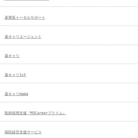
産業医トータルサポート
薬キャリエージェント
薬キャリ
薬キャリ1st
薬キャリmama
医師採用支援『M3Careerプライム』
病院経営支援サービス