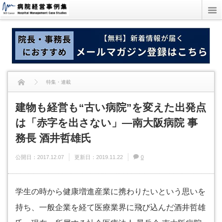
特集・連載
建物も経営も“古い病院”を変えた出発点
建物も経営も“古い病院”を変えた出発点は「赤字を出さない」―南大阪病院 事務
は「赤字を出さない」―南大阪病院 事
長 酒井哲雄氏
務長 酒井哲雄氏
公開日：
2017.12.07
更新日：
2019.11.22
0
学生の時から健康増進産業に携わりたいという思いを
持ち、一般企業を経て医療業界に飛び込んだ酒井哲雄