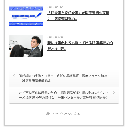
2019.04.12
「紹介率と逆紹介率」が医療連携の実績
に 病院類型別の...
2019.03.30
時には嫌われ役も買って出る!? 事務長の心
得とは─若...
適時調査の実際と注意点～夜間の看護配置、医療クラーク加算～
―診療報酬請求最前線
「オペ室効率化は患者のため」相澤病院が取り組む5つのポイント
―相澤病院 小笠原隆行氏（手術センター長／麻酔科 統括医長）
トップページに戻る