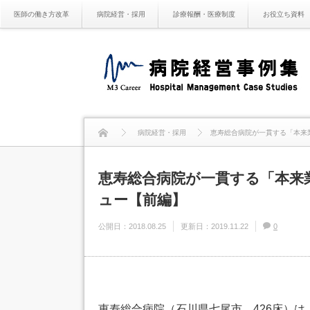
医師の働き方改革
病院経営・採用
診療報酬・医療制度
お役立ち資料
病院経営・採用
恵寿総合病院が一貫する「本来
恵寿総合病院が一貫する「本来
ュー【前編】
公開日：
2018.08.25
更新日：
2019.11.22
0
恵寿総合病院（石川県七尾市、426床）