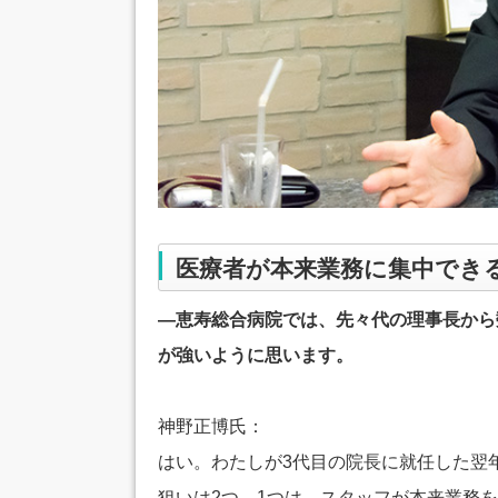
医療者が本来業務に集中でき
―恵寿総合病院では、先々代の理事長から
が強いように思います。
神野正博氏：
はい。わたしが3代目の院長に就任した翌年
狙いは2つ。1つは、スタッフが本来業務