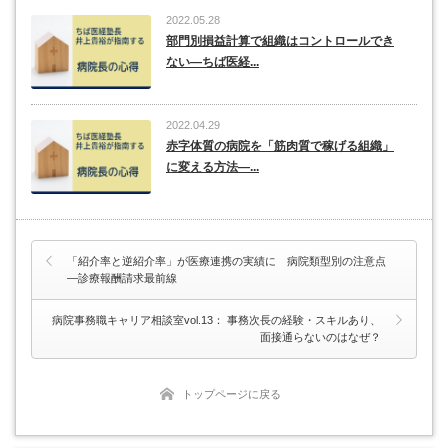
2022.05.28
部門別損益計算で組織はコントロールでき
ない―ちば医経...
2022.04.29
赤字体質の病院を「筋肉質で稼げる組織」
に変える方法―...
「紹介率と逆紹介率」が医療連携の実績に 病院類型別の注意点
―診療報酬請求最前線
病院事務職キャリア相談室vol.13： 事務次長の経験・スキルあり、
面接通らないのはなぜ？
トップページに戻る