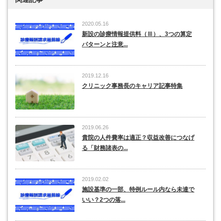
2020.05.16
新設の診療情報提供料（Ⅲ）、3つの算定
パターンと注意...
2019.12.16
クリニック事務長のキャリア記事特集
2019.06.26
貴院の人件費率は適正？収益改善につなげ
る「財務諸表の...
2019.02.02
施設基準の一部、特例ルール内なら未達で
いい？2つの落...