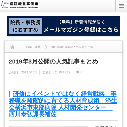
特集・連載
2019年3月公開の人気記事まとめ
2019年3月公開の人気記事まとめ
公開日：
2019.04.13
更新日：
2019.11.22
0
研修はイベントではなく経営戦略 事
務職を段階的に育てる人材育成術―済生
会横浜市東部病院 人材開発センター
西川泰弘課長補佐