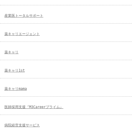
産業医トータルサポート
薬キャリエージェント
薬キャリ
薬キャリ1st
薬キャリmama
医師採用支援『M3Careerプライム』
病院経営支援サービス