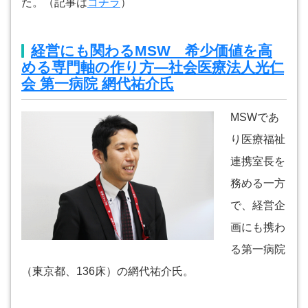
た。（記事は
コチラ
）
経営にも関わるMSW 希少価値を高
める専門軸の作り方―社会医療法人光仁
会 第一病院 網代祐介氏
MSWであ
り医療福祉
連携室長を
務める一方
で、経営企
画にも携わ
る第一病院
（東京都、136床）の網代祐介氏。