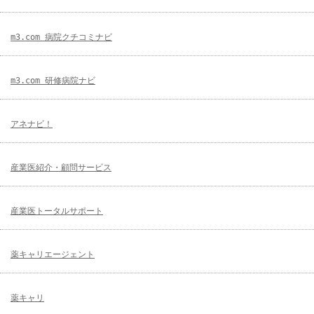
m3.com 病院クチコミナビ
m3.com 研修病院ナビ
アネナビ！
産業医紹介・顧問サービス
産業医トータルサポート
薬キャリエージェント
薬キャリ