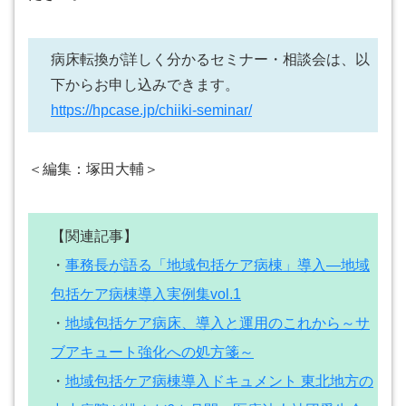
病床転換が詳しく分かるセミナー・相談会は、以
下からお申し込みできます。
https://hpcase.jp/chiiki-seminar/
＜編集：塚田大輔＞
【関連記事】
・
事務長が語る「地域包括ケア病棟」導入―地域
包括ケア病棟導入実例集vol.1
・
地域包括ケア病床、導入と運用のこれから～サ
ブアキュート強化への処方箋～
・
地域包括ケア病棟導入ドキュメント 東北地方の