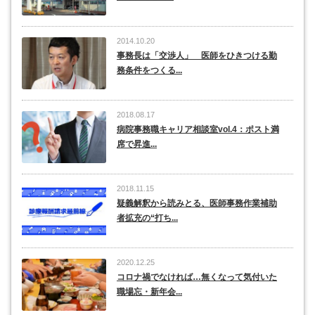
2014.10.20
事務長は「交渉人」 医師をひきつける勤
務条件をつくる...
2018.08.17
病院事務職キャリア相談室vol.4：ポスト満
席で昇進...
2018.11.15
疑義解釈から読みとる、医師事務作業補助
者拡充の“打ち...
2020.12.25
コロナ禍でなければ…無くなって気付いた
職場忘・新年会...