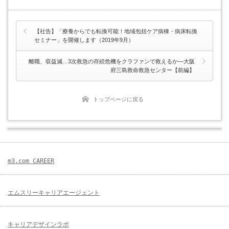
【社告】「療養からでも転換可能！地域包括ケア病棟・病床転換
セミナー」を開催します（2019年9月）
離職、収益減…3次救急の存続危機をクラファンで救えるか―大阪
府三島救命救急センター【前編】
トップページに戻る
m3.com CAREER
エムスリーキャリアエージェント
キャリアデザインラボ