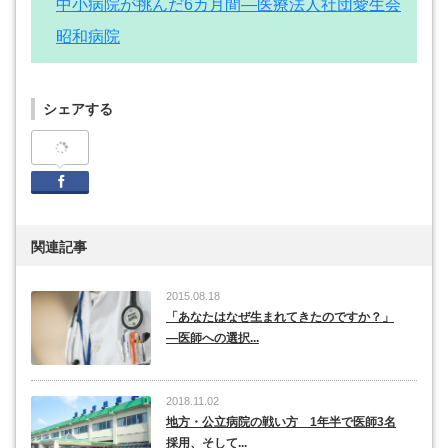
中小病院が挑んだ6カ月間―医療法人社団愛生会
昭和病院
シェアする
Facebook
関連記事
2015.08.18
「あなたはなぜ生まれてきたのですか？」
―医師への選択...
2018.11.02
地方・公立病院の戦い方 1年半で医師3名
採用、そして...