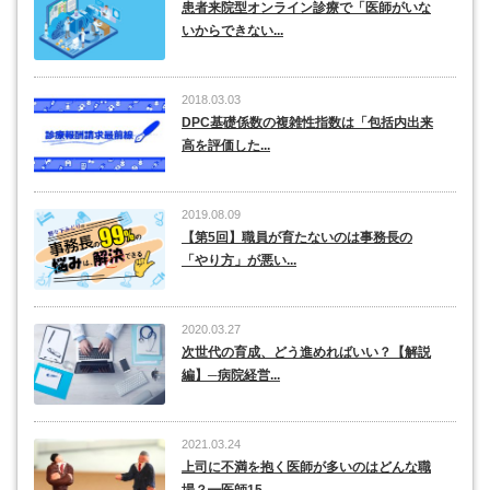
患者来院型オンライン診療で「医師がいな
いからできない...
2018.03.03
DPC基礎係数の複雑性指数は「包括内出来
高を評価した...
2019.08.09
【第5回】職員が育たないのは事務長の
「やり方」が悪い...
2020.03.27
次世代の育成、どう進めればいい？【解説
編】─病院経営...
2021.03.24
上司に不満を抱く医師が多いのはどんな職