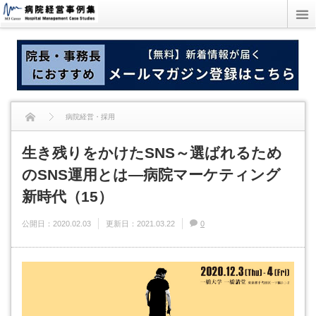
病院経営・採用
生き残りをかけたSNS～選ばれるため
生き残りをかけたSNS～選ばれるためのSNS運用とは―病院マーケティング新
のSNS運用とは―病院マーケティング
時代（15）
新時代（15）
公開日：
2020.02.03
更新日：
2021.03.22
0