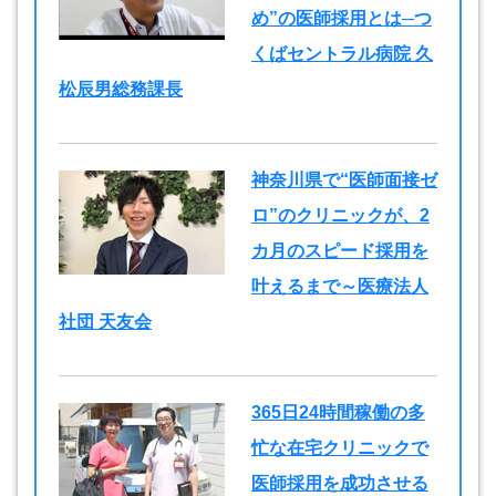
め”の医師採用とは─つ
くばセントラル病院 久
松辰男総務課長
神奈川県で“医師面接ゼ
ロ”のクリニックが、2
カ月のスピード採用を
叶えるまで～医療法人
社団 天友会
365日24時間稼働の多
忙な在宅クリニックで
医師採用を成功させる