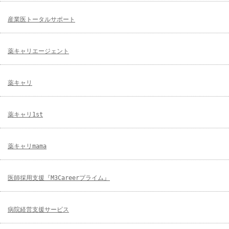
産業医トータルサポート
薬キャリエージェント
薬キャリ
薬キャリ1st
薬キャリmama
医師採用支援『M3Careerプライム』
病院経営支援サービス