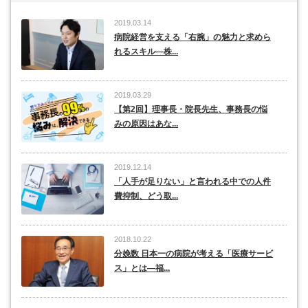
2019.03.14
病院経営を支える「右腕」の魅力と求めら
れるスキル―株...
2019.03.29
【第2回】理事長・院長先生、事務長の悩
みの原因はあな...
2019.12.14
「人手が足りない」と言われる中での人件
費抑制、どう取...
2018.10.22
分娩数 日本一の病院が考える「医療サービ
ス」とは―福...