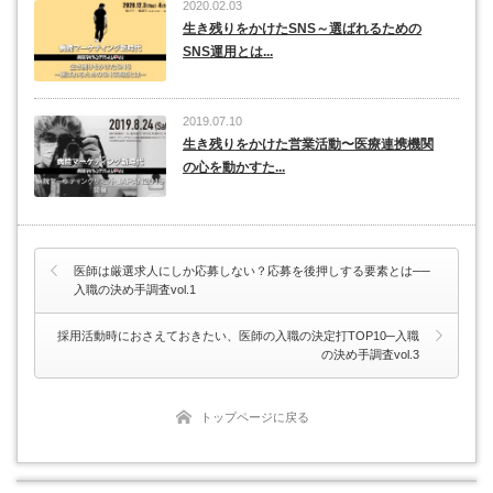
2020.02.03
生き残りをかけたSNS～選ばれるための
SNS運用とは...
2019.07.10
生き残りをかけた営業活動〜医療連携機関
の心を動かすた...
医師は厳選求人にしか応募しない？応募を後押しする要素とは──
入職の決め手調査vol.1
採用活動時におさえておきたい、医師の入職の決定打TOP10─入職
の決め手調査vol.3
トップページに戻る