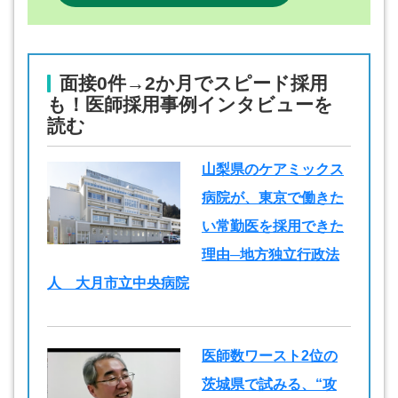
面接0件→2か月でスピード採用
も！医師採用事例インタビューを
読む
山梨県のケアミックス
病院が、東京で働きた
い常勤医を採用できた
理由─地方独立行政法
人 大月市立中央病院
医師数ワースト2位の
茨城県で試みる、“攻