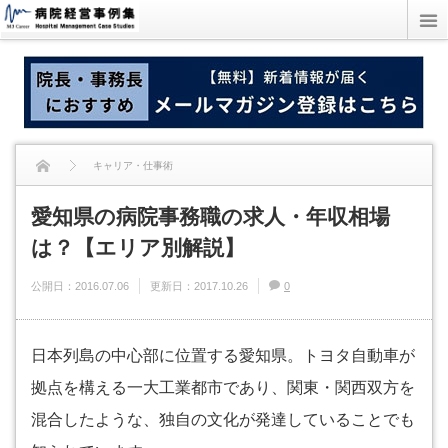
キャリア・仕事術
愛知県の病院事務職の求人・年収相場は？【エリア別解説】
愛知県の病院事務職の求人・年収相場
は？【エリア別解説】
公開日：
2016.07.06
更新日：
2017.10.26
0
日本列島の中心部に位置する愛知県。トヨタ自動車が
拠点を構える一大工業都市であり、関東・関西双方を
混合したような、独自の文化が発達していることでも