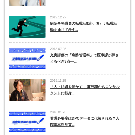
2019.12.27
病院事務職員の転職活動記（6）：転職活
動を通じて考え...
2018.07.03
充実評価の「麻酔管理料」で医事課が押さ
えるべき3点―...
2018.11.28
「人・組織を動かす」 事務職からコンサル
タントに転身...
2018.01.26
看護必要度はDPCデータに代替される？入
院基本料見直...