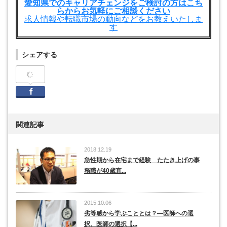
愛知県でのキャリアチェンジをご検討の方はこち
らからお気軽にご相談ください‎
求人情報や転職市場の動向などをお教えいたしま
す
シェアする
Facebook
関連記事
2018.12.19
急性期から在宅まで経験 たたき上げの事
務職が40歳直...
2015.10.06
劣等感から学ぶこととは？―医師への選
択、医師の選択【...