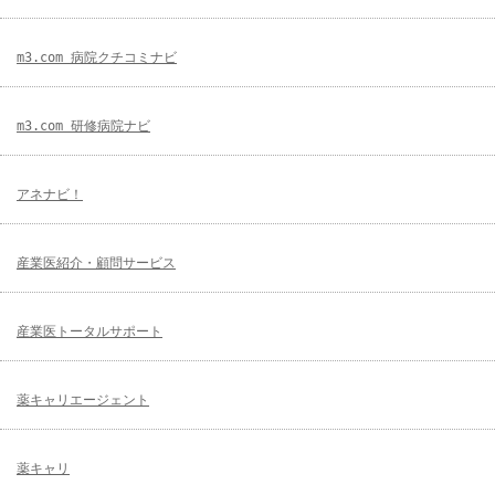
m3.com 病院クチコミナビ
m3.com 研修病院ナビ
アネナビ！
産業医紹介・顧問サービス
産業医トータルサポート
薬キャリエージェント
薬キャリ