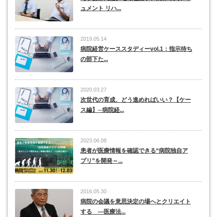
ュメント リハ...
2019.05.14
病院経営ケーススタディーvol.1：指示待ち
の部下た...
2020.03.27
次世代の育成、どう進めればいい？【ケー
ス編】─病院経...
2023.06.08
患者が医療情報を確認できる“病院独自ア
プリ”を開発～...
2016.05.30
病院の会議を意思決定の場へとクリエイト
する ―医療法...