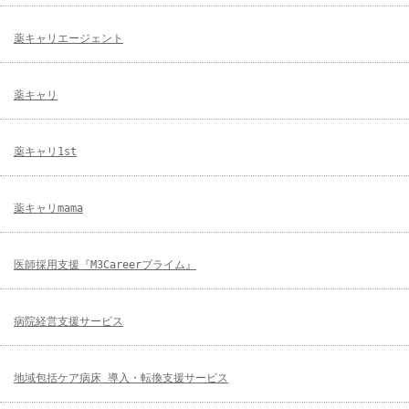
薬キャリエージェント
薬キャリ
薬キャリ1st
薬キャリmama
医師採用支援『M3Careerプライム』
病院経営支援サービス
地域包括ケア病床 導入・転換支援サービス