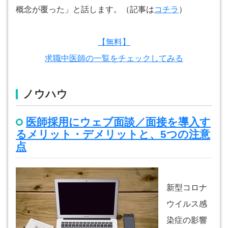
概念が覆った」と話します。（記事は
コチラ
）
【無料】
求職中医師の一覧をチェックしてみる
ノウハウ
医師採用にウェブ面談／面接を導入す
るメリット・デメリットと、5つの注意
点
新型コロナ
ウイルス感
染症の影響