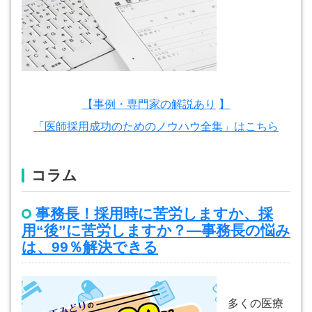
【事例・専門家の解説あり
】
「医師採用成功のためのノウハウ全集」はこちら
コラム
事務長！採用時に苦労しますか、採
用“後”に苦労しますか？―事務長の悩み
は、99％解決できる
多くの医療