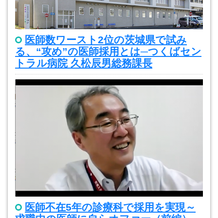
医師数ワースト2位の茨城県で試み
る、“攻め”の医師採用とは─つくばセン
トラル病院 久松辰男総務課長
医師不在5年の診療科で採用を実現～