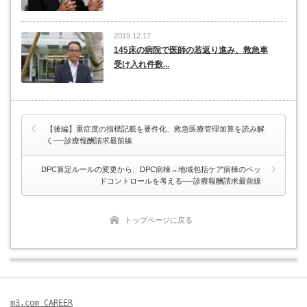
2019.12.17
145床の病院で医師の若返り進み、救急車
受け入れ件数...
【後編】重症度の指標記載を要件化、救急医療管理加算を読み解
く──診療報酬請求最前線
DPC算定ルールの変更から、DPC病棟→地域包括ケア病棟のベッ
ドコントロールを考える──診療報酬請求最前線
トップページに戻る
m3.com CAREER