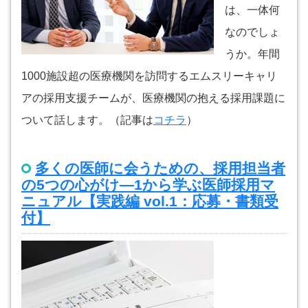
は、一体何
なのでしょ
うか。年間
1000施設超の医療機関を訪問するエムスリーキャリ
アの採用支援チームが、医療機関の抱える採用課題に
ついて話します。（記事は
コチラ
）
多くの医師に会うための、採用担当者
の5つの心がけ―1から学ぶ医師採用マ
ニュアル【実践編 vol.1：応募・書類受
付】