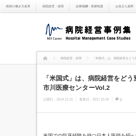
医師の働き方改革
病院経営・採用
診療報酬・医療制度
お役立ち資料
病院経営・採用
「米国式」は、病院経営をどう変
「米国式」は、病院経営をどう
市川医療センターVol.2
公開日：
2014.12.15
更新日：
2017.10.26
0
米国での臨床経験を持つ日本人医師を招へ