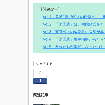
【関連記事】
・
Vol.1 発足2年で60人の研修医
・
Vol.2 「米国式」は、病院経営を
・
Vol.3 東京ベイの救急科に医師が
・
Vol.4 「米国式」集中治療がもた
・
Vol.5 自分たちが黒船になったつも
シェアする
Facebook
関連記事