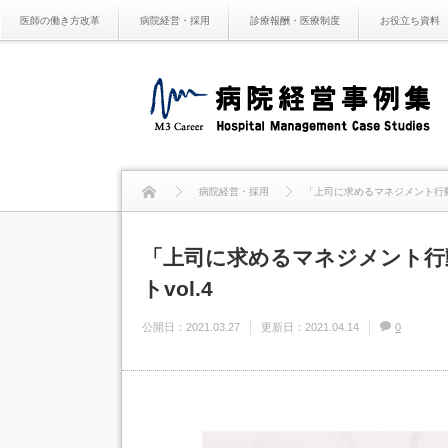
医師の働き方改革
病院経営・採用
診療報酬・医療制度
お役立ち資料
病院経営・採用
「上司に求めるマネジメント行動」
「上司に求めるマネジメント行動
トvol.4
公開日：
2021.03.27
更新日：
2021.04.14
0