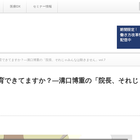
医療DX
セミナー情報
できてますか？―溝口博重の「院長、それじゃみんなは動きません」vol.7
育できてますか？―溝口博重の「院長、それじ