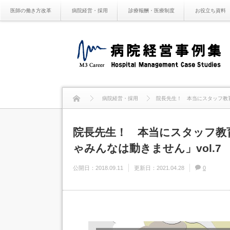
医師の働き方改革
病院経営・採用
診療報酬・医療制度
お役立ち資料
病院経営・採用
院長先生！ 本当にスタッフ教育
院長先生！ 本当にスタッフ教
ゃみんなは動きません」vol.7
公開日：
2018.09.11
更新日：
2021.04.28
0